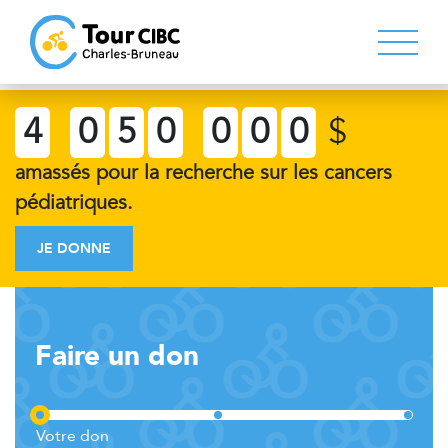
4
0
5
0
0
0
0
$
amassés pour la recherche sur les cancers
pédiatriques.
JE DONNE
Faire un don