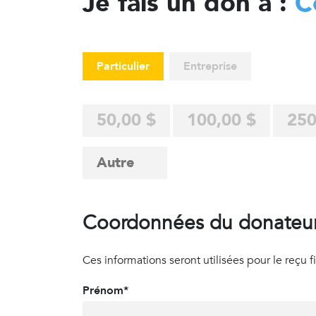
Je fais un don à :
C
Particulier
Entreprise
50,00 $
100,00 $
250
Coordonnées du donateu
Ces informations seront utilisées pour le reçu fisc
Prénom*