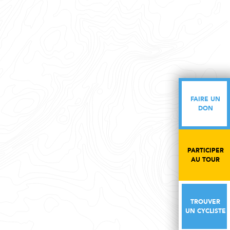
FAIRE UN
FAIRE UN
DON
DON
PARTICIPER
PARTICIPER
AU TOUR
AU TOUR
TROUVER
TROUVER
UN CYCLISTE
UN CYCLISTE