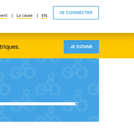
SE CONNECTER
ment
La cause
EN
triques.
JE DONNE