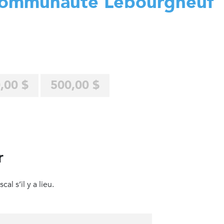
ommunauté Lebourgneuf
,00 $
500,00 $
r
al s’il y a lieu.