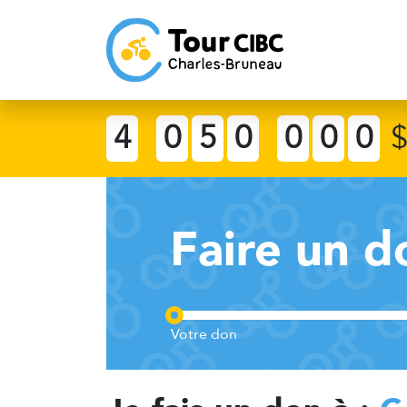
4
0
5
0
0
0
0
Faire un d