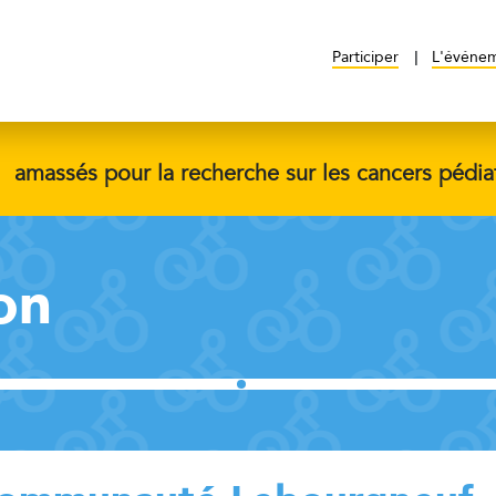
Participer
L'événe
$
amassés pour la recherche sur les cancers pédia
on