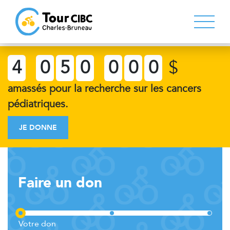
4
0
5
0
0
0
0
$
amassés pour la recherche sur les cancers
pédiatriques.
JE DONNE
Faire un don