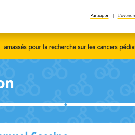
Participer
L'événe
$
amassés pour la recherche sur les cancers pédia
on