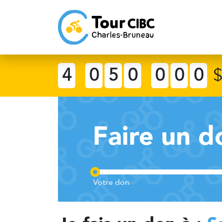
4
0
5
0
0
0
0
Faire un d