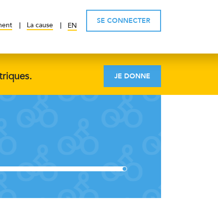
SE CONNECTER
ment
La cause
EN
triques.
JE DONNE