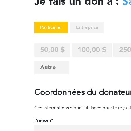
Je fais un don à :
S
Particulier
Entreprise
50,00 $
100,00 $
250
Coordonnées du donateu
Ces informations seront utilisées pour le reçu fisc
Prénom*