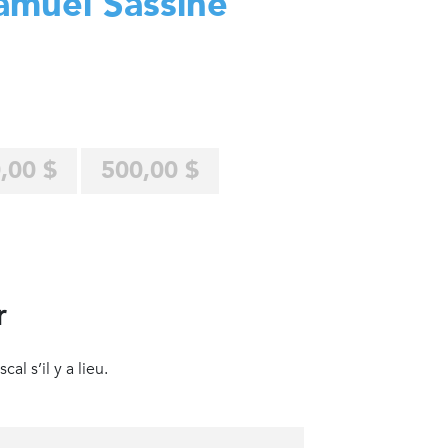
amuel Sassine
,00 $
500,00 $
r
al s’il y a lieu.