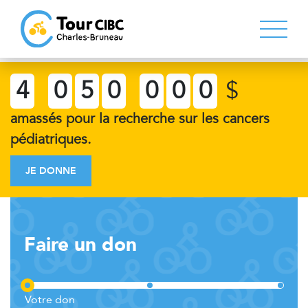
4
0
5
0
0
0
0
$
amassés pour la recherche sur les cancers
pédiatriques.
JE DONNE
Faire un don