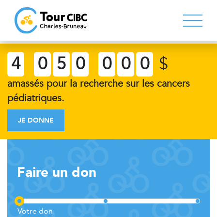
4
0
5
0
0
0
0
$
amassés pour la recherche sur les cancers
pédiatriques.
JE DONNE
Faire un don