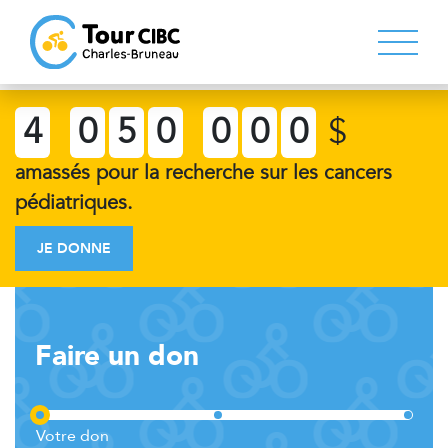
4
0
5
0
0
0
0
$
amassés pour la recherche sur les cancers
pédiatriques.
JE DONNE
Faire un don