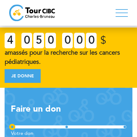
4
0
5
0
0
0
0
$
amassés pour la recherche sur les cancers
pédiatriques.
JE DONNE
Faire un don