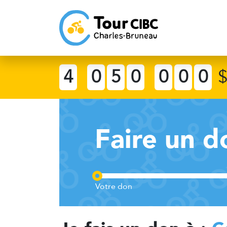
4
0
5
0
0
0
0
Faire un d