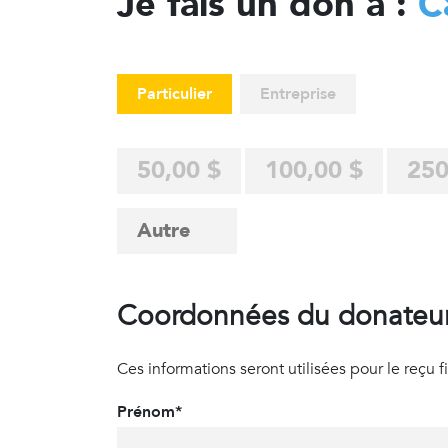
Je fais un don à :
C
Particulier
Entreprise
50,00 $
100,00 $
250
Coordonnées du donateu
Ces informations seront utilisées pour le reçu fisc
Prénom*