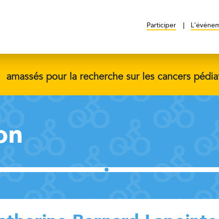
Participer
L'événe
$
amassés pour la recherche sur les cancers pédia
on