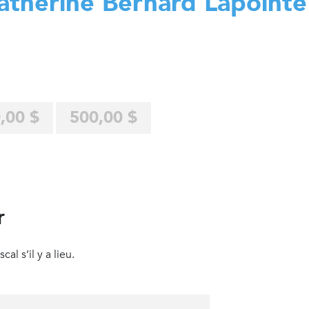
atherine Bernard Lapointe
,00 $
500,00 $
r
al s’il y a lieu.