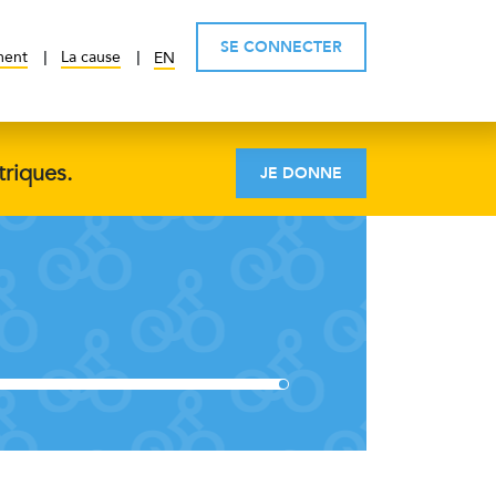
SE CONNECTER
ment
La cause
EN
triques.
JE DONNE