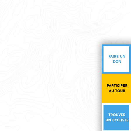
FAIRE UN
FAIRE UN
DON
DON
PARTICIPER
PARTICIPER
AU TOUR
AU TOUR
TROUVER
TROUVER
UN CYCLISTE
UN CYCLISTE