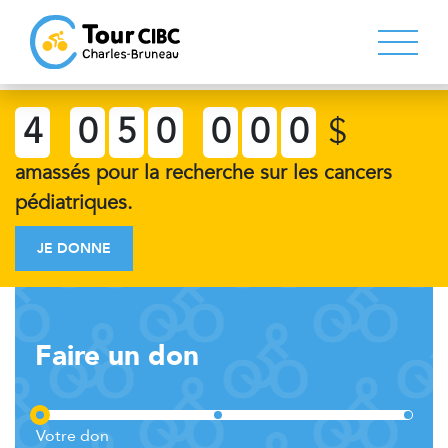
4
0
5
0
0
0
0
$
amassés pour la recherche sur les cancers
pédiatriques.
JE DONNE
Faire un don