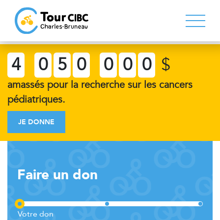
4
0
5
0
0
0
0
$
amassés pour la recherche sur les cancers
pédiatriques.
JE DONNE
Faire un don