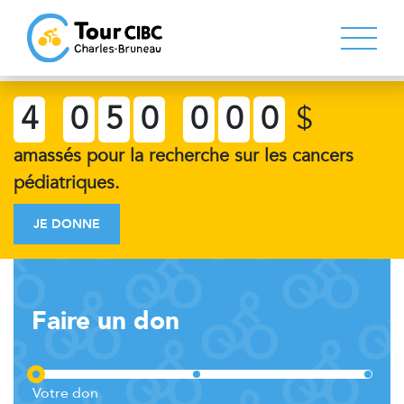
4
0
5
0
0
0
0
$
amassés pour la recherche sur les cancers
pédiatriques.
JE DONNE
Faire un don