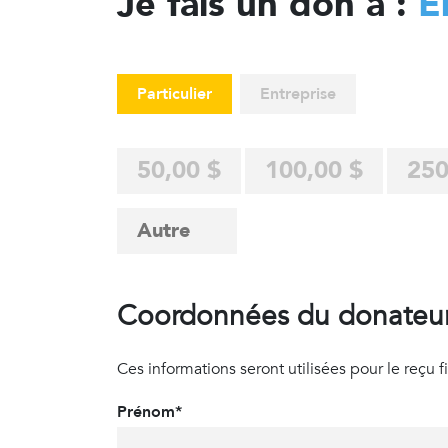
Je fais un don à :
E
Particulier
Entreprise
50,00 $
100,00 $
250
Coordonnées du donateu
Ces informations seront utilisées pour le reçu fisc
Prénom*