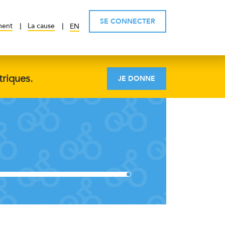
SE CONNECTER
ment
La cause
EN
triques.
JE DONNE