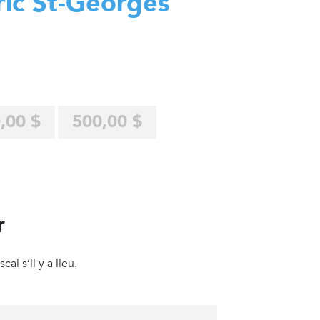
ric St-Georges
,00 $
500,00 $
r
al s’il y a lieu.