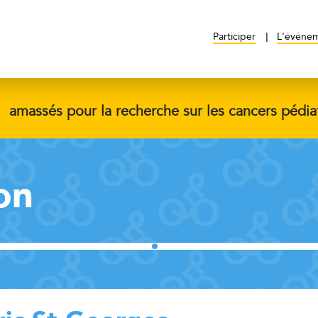
Participer
L'événe
$
amassés pour la recherche sur les cancers pédia
on