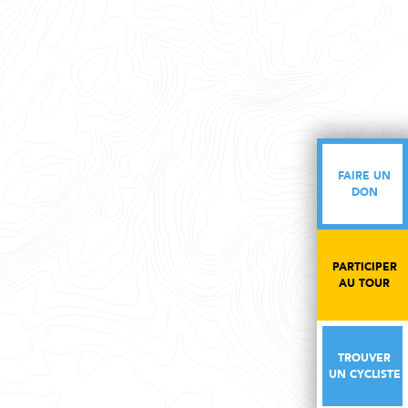
FAIRE UN
FAIRE UN
DON
DON
PARTICIPER
PARTICIPER
AU TOUR
AU TOUR
TROUVER
TROUVER
UN CYCLISTE
UN CYCLISTE