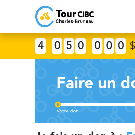
4
0
5
0
0
0
0
Faire un d