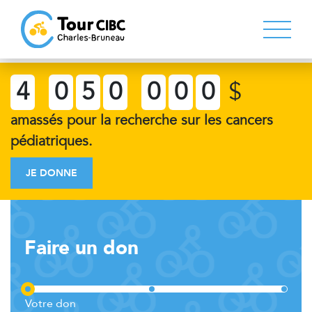
4
0
5
0
0
0
0
$
amassés pour la recherche sur les cancers
pédiatriques.
JE DONNE
Faire un don