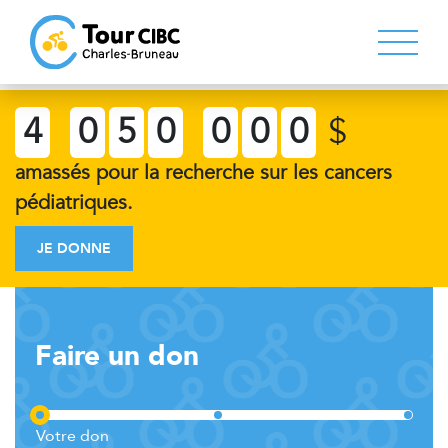
4
0
5
0
0
0
0
$
amassés pour la recherche sur les cancers
pédiatriques.
JE DONNE
Faire un don