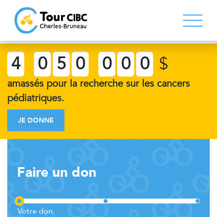
4
0
5
0
0
0
0
$
amassés pour la recherche sur les cancers
pédiatriques.
JE DONNE
Faire un don