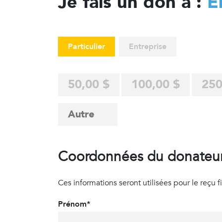
Je fais un don à :
E
Particulier
Entreprise
50,00 $
100,00 $
250
Coordonnées du donateu
Ces informations seront utilisées pour le reçu fisc
Prénom*