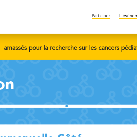
Participer
L'événe
$
amassés pour la recherche sur les cancers pédia
on