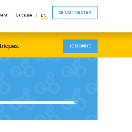
SE CONNECTER
ment
La cause
EN
triques.
JE DONNE