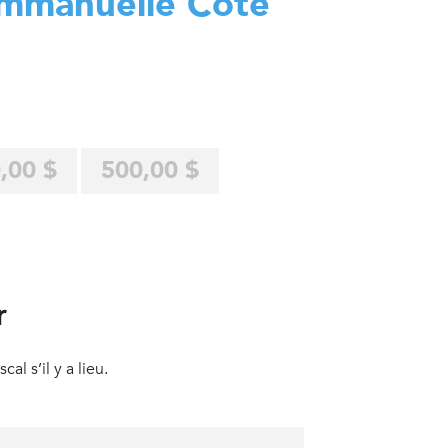
mmanuelle Côté
,00 $
500,00 $
r
al s’il y a lieu.