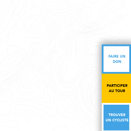
FAIRE UN
FAIRE UN
DON
DON
PARTICIPER
PARTICIPER
AU TOUR
AU TOUR
TROUVER
TROUVER
UN CYCLISTE
UN CYCLISTE