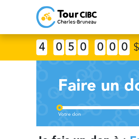
4
0
5
0
0
0
0
Faire un d