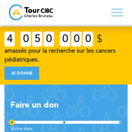
4
0
5
0
0
0
0
$
amassés pour la recherche sur les cancers
pédiatriques.
JE DONNE
Faire un don