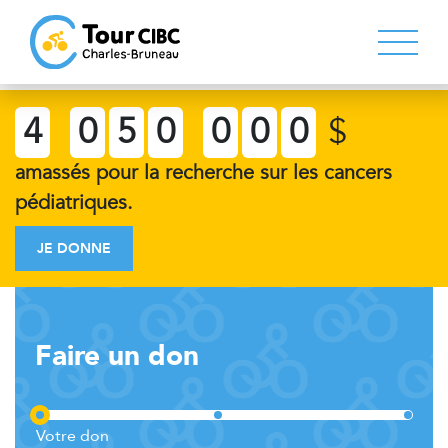
4
0
5
0
0
0
0
$
amassés pour la recherche sur les cancers
pédiatriques.
JE DONNE
Faire un don