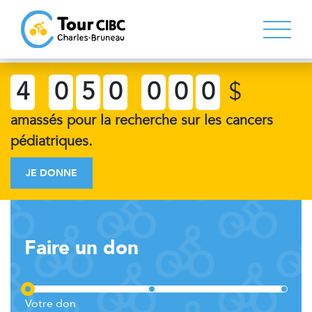
4
0
5
0
0
0
0
$
amassés pour la recherche sur les cancers
pédiatriques.
JE DONNE
Faire un don