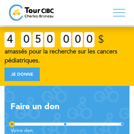
4
0
5
0
0
0
0
$
amassés pour la recherche sur les cancers
pédiatriques.
JE DONNE
Faire un don