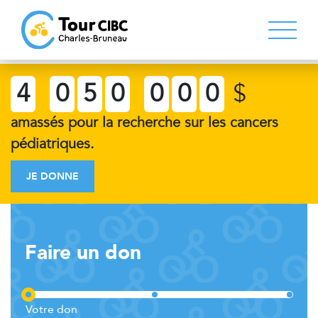
4
0
5
0
0
0
0
$
amassés pour la recherche sur les cancers
pédiatriques.
JE DONNE
Faire un don