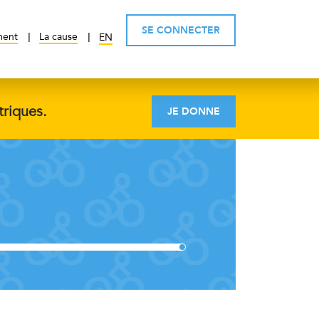
SE CONNECTER
ment
La cause
EN
triques.
JE DONNE