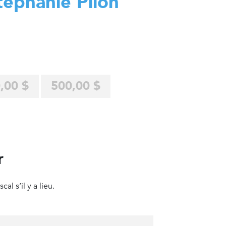
tephanie Pilon
,00 $
500,00 $
r
al s’il y a lieu.