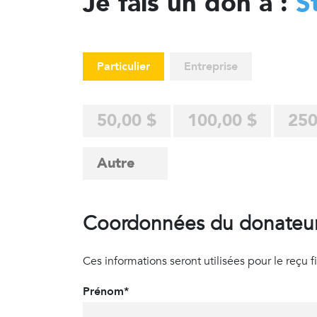
Je fais un don à :
S
Particulier
Entreprise
50,00 $
100,00 $
250
Coordonnées du donateu
Ces informations seront utilisées pour le reçu fisc
Prénom*