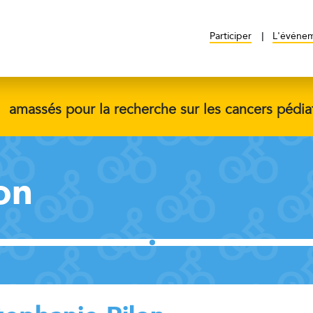
Participer
L'événe
$
amassés pour la recherche sur les cancers pédia
on