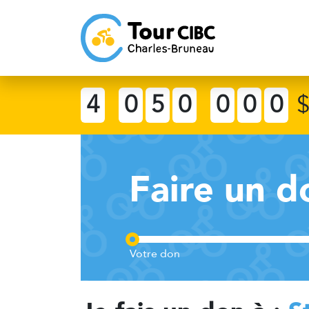
4
0
5
0
0
0
0
Faire un d