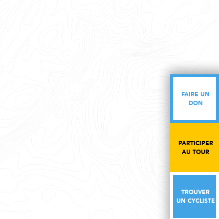
FAIRE UN
FAIRE UN
DON
DON
PARTICIPER
PARTICIPER
AU TOUR
AU TOUR
TROUVER
TROUVER
UN CYCLISTE
UN CYCLISTE