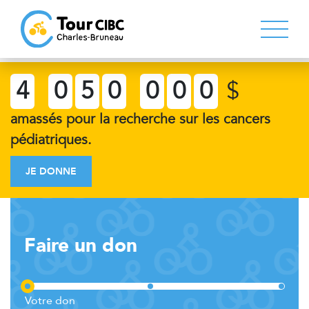
4
0
5
0
0
0
0
$
amassés pour la recherche sur les cancers
pédiatriques.
JE DONNE
Faire un don