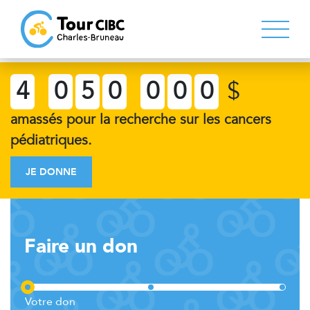
4
0
5
0
0
0
0
$
amassés pour la recherche sur les cancers
pédiatriques.
JE DONNE
Faire un don