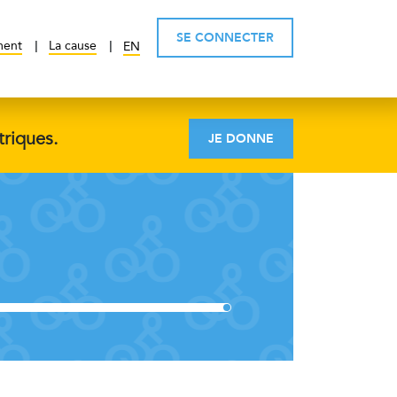
SE CONNECTER
ment
La cause
EN
triques.
JE DONNE