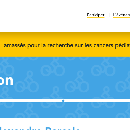
Participer
L'événe
$
amassés pour la recherche sur les cancers pédia
on