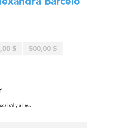
lexandra Barcelo
,00 $
500,00 $
r
al s’il y a lieu.