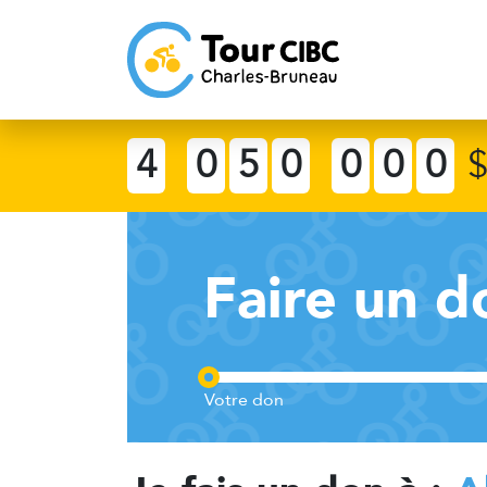
4
0
5
0
0
0
0
Faire un d