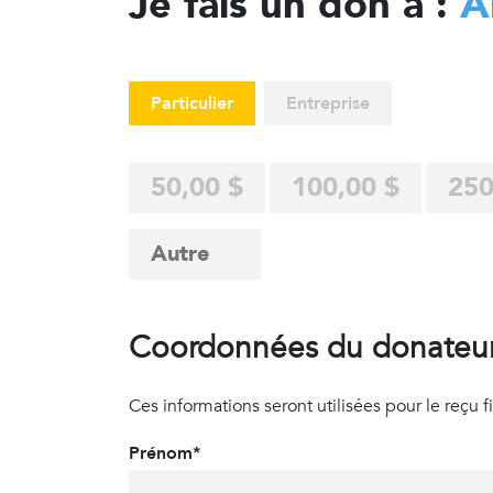
Je fais un don à :
A
Particulier
Entreprise
50,00 $
100,00 $
250
Coordonnées du donateu
Ces informations seront utilisées pour le reçu fisc
Prénom*