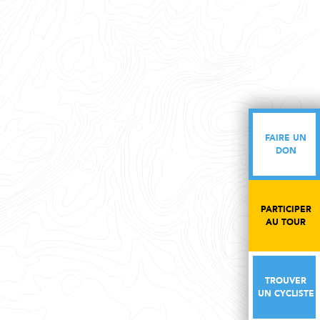
FAIRE UN
FAIRE UN
DON
DON
PARTICIPER
PARTICIPER
AU TOUR
AU TOUR
TROUVER
TROUVER
UN CYCLISTE
UN CYCLISTE