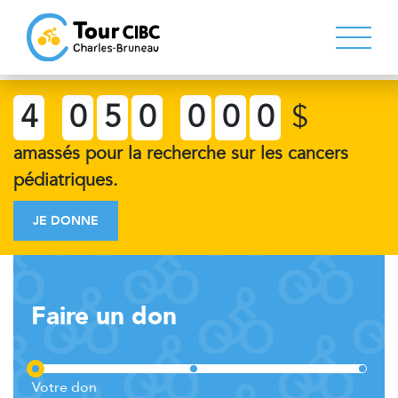
4
0
5
0
0
0
0
$
amassés pour la recherche sur les cancers
pédiatriques.
JE DONNE
Faire un don