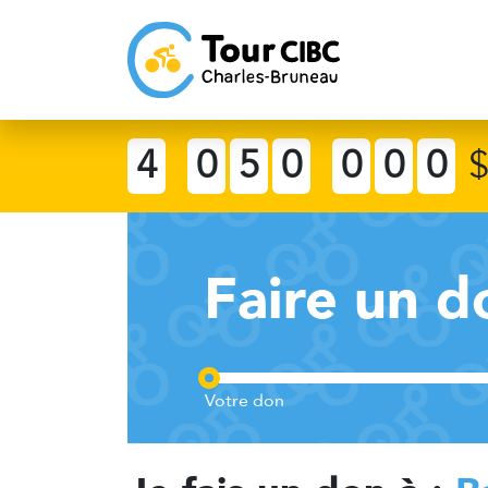
4
0
5
0
0
0
0
Faire un d