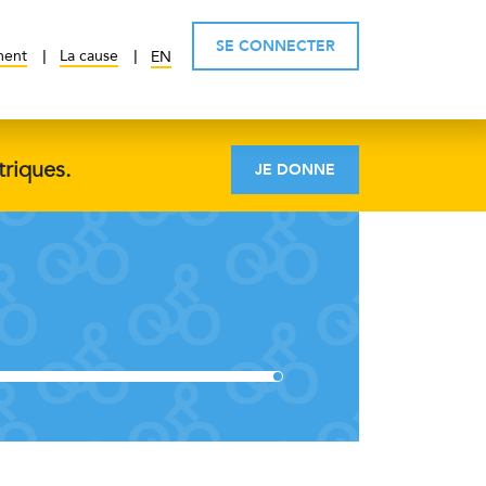
SE CONNECTER
ment
La cause
EN
triques.
JE DONNE