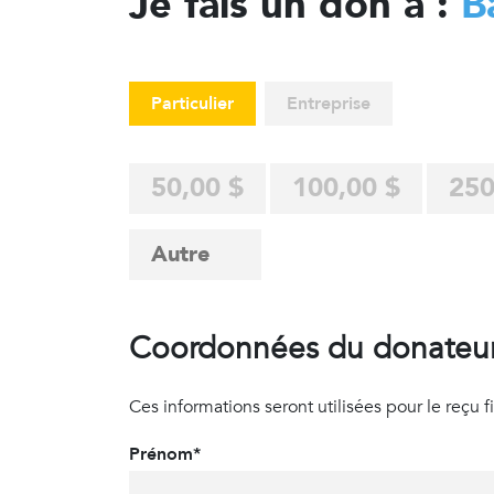
Je fais un don à :
B
Particulier
Entreprise
50,00 $
100,00 $
250
Coordonnées du donateu
Ces informations seront utilisées pour le reçu fisc
Prénom*