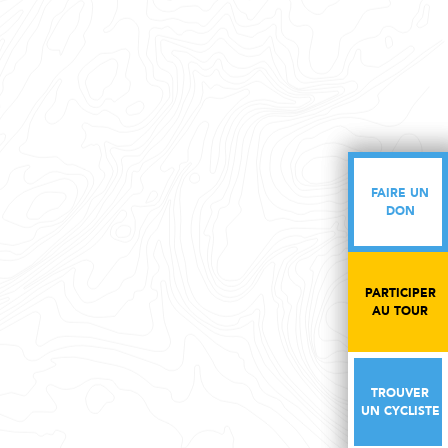
FAIRE UN
FAIRE UN
DON
DON
PARTICIPER
PARTICIPER
AU TOUR
AU TOUR
TROUVER
TROUVER
UN CYCLISTE
UN CYCLISTE