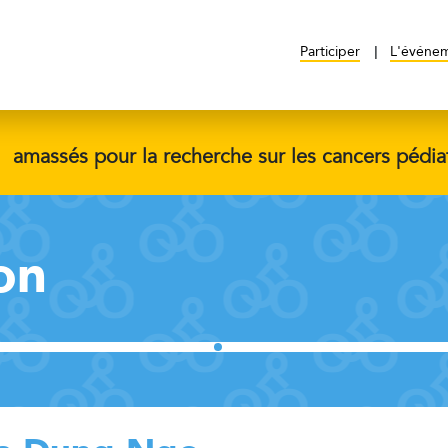
Participer
L'événe
$
amassés pour la recherche sur les cancers pédia
on