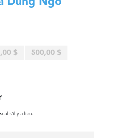
a Dung Ngo
,00 $
500,00 $
r
al s’il y a lieu.