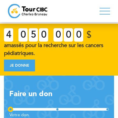
4
0
5
0
0
0
0
$
amassés pour la recherche sur les cancers
pédiatriques.
JE DONNE
Faire un don