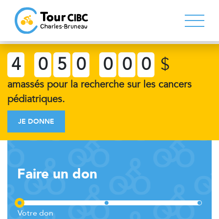
4
0
5
0
0
0
0
$
amassés pour la recherche sur les cancers
pédiatriques.
JE DONNE
Faire un don