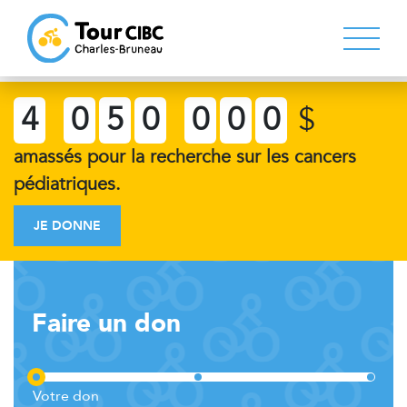
4
0
5
0
0
0
0
$
amassés pour la recherche sur les cancers
pédiatriques.
JE DONNE
Faire un don