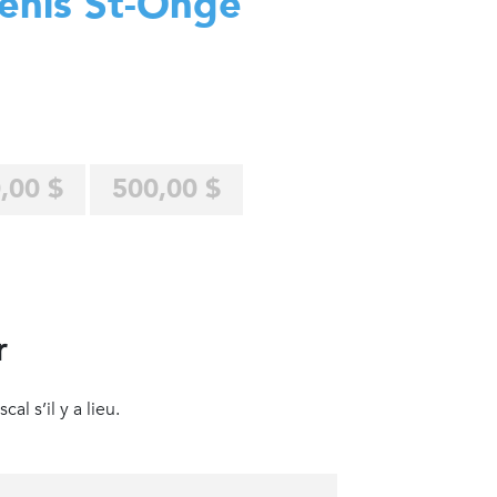
enis St-Onge
,00 $
500,00 $
r
al s’il y a lieu.