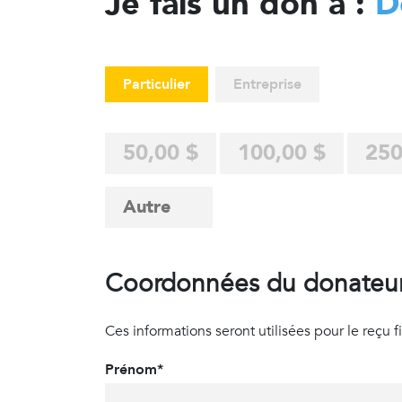
Je fais un don à :
D
Particulier
Entreprise
50,00 $
100,00 $
250
Coordonnées du donateu
Ces informations seront utilisées pour le reçu fisc
Prénom*