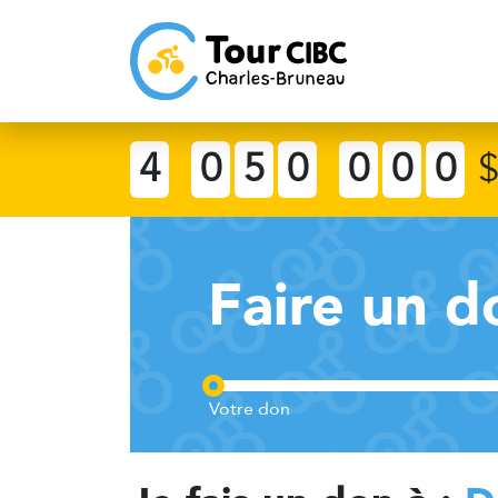
4
0
5
0
0
0
0
Faire un d