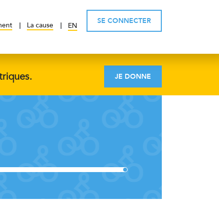
SE CONNECTER
ment
La cause
EN
triques.
JE DONNE