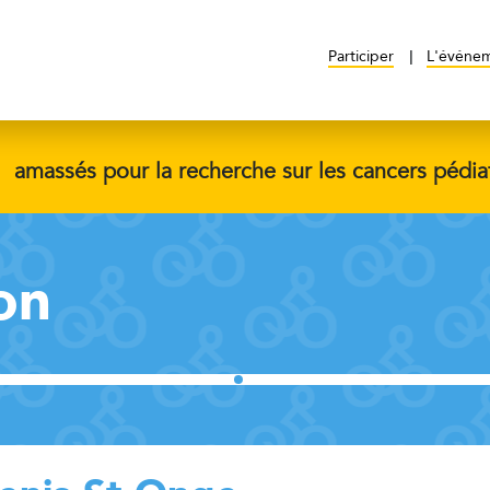
Participer
L'événe
$
amassés pour la recherche sur les cancers pédia
on