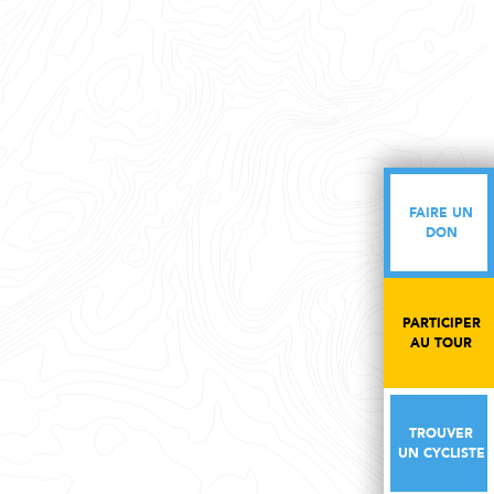
FAIRE UN
FAIRE UN
DON
DON
PARTICIPER
PARTICIPER
AU TOUR
AU TOUR
TROUVER
TROUVER
UN CYCLISTE
UN CYCLISTE