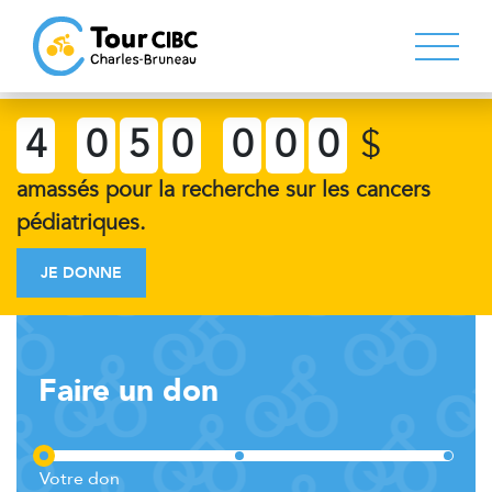
4
0
5
0
0
0
0
$
amassés pour la recherche sur les cancers
pédiatriques.
JE DONNE
Faire un don