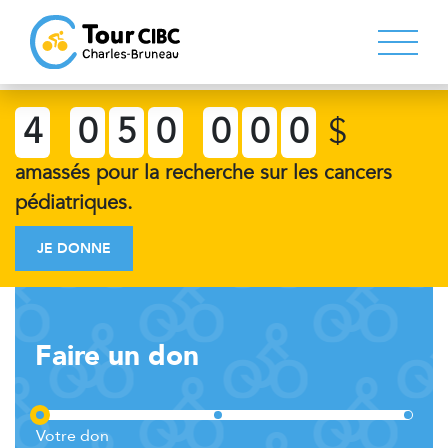
4
0
5
0
0
0
0
$
amassés pour la recherche sur les cancers
pédiatriques.
JE DONNE
Faire un don