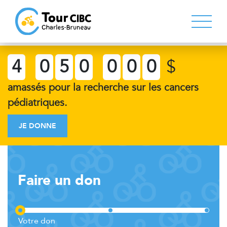
4
0
5
0
0
0
0
$
amassés pour la recherche sur les cancers
pédiatriques.
JE DONNE
Faire un don