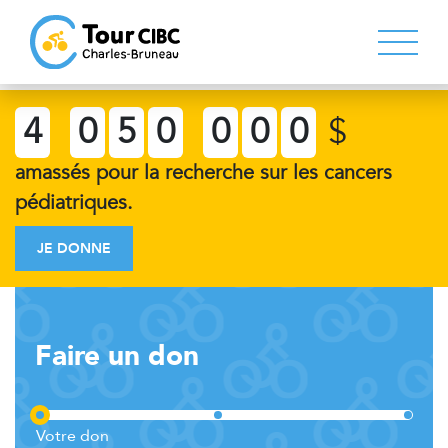
4
0
5
0
0
0
0
$
amassés pour la recherche sur les cancers
pédiatriques.
JE DONNE
Faire un don