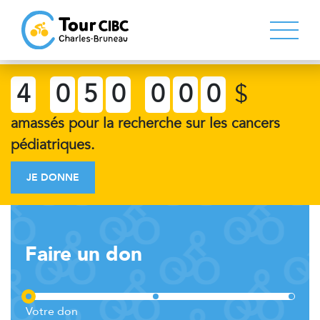
4
0
5
0
0
0
0
$
amassés pour la recherche sur les cancers
pédiatriques.
JE DONNE
Faire un don