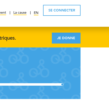
SE CONNECTER
ment
La cause
EN
triques.
JE DONNE