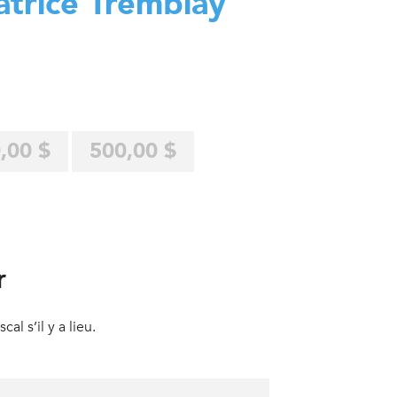
atrice Tremblay
,00 $
500,00 $
r
al s’il y a lieu.