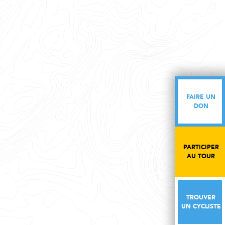
FAIRE UN
FAIRE UN
DON
DON
PARTICIPER
PARTICIPER
AU TOUR
AU TOUR
TROUVER
TROUVER
UN CYCLISTE
UN CYCLISTE