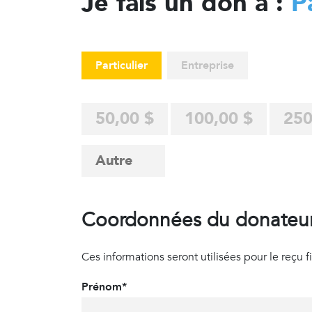
Je fais un don à :
P
Particulier
Entreprise
50,00 $
100,00 $
250
Coordonnées du donateu
Ces informations seront utilisées pour le reçu fisc
Prénom*