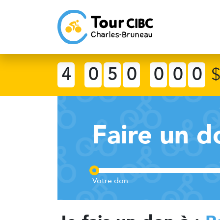
4
0
5
0
0
0
0
Faire un d