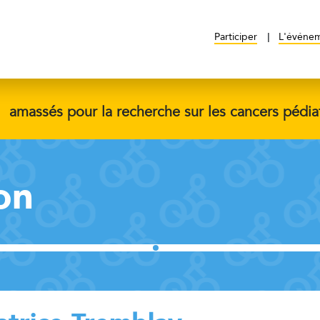
Participer
L'événe
$
amassés pour la recherche sur les cancers pédia
on