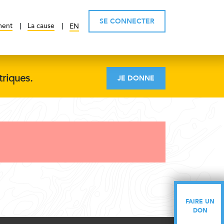
SE CONNECTER
ment
La cause
EN
triques.
JE DONNE
FAIRE UN
FAIRE UN
DON
DON