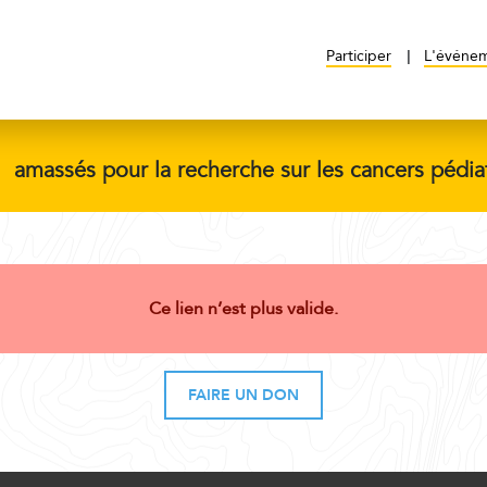
Participer
L'événe
$
amassés pour la recherche sur les cancers pédia
Ce lien n’est plus valide.
FAIRE UN DON