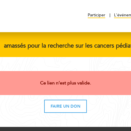
Participer
L'événe
$
amassés pour la recherche sur les cancers pédia
Ce lien n’est plus valide.
FAIRE UN DON