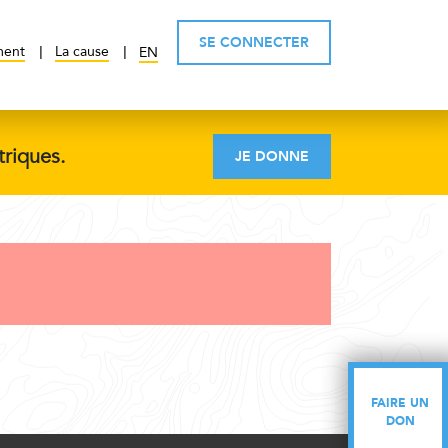
SE CONNECTER
ment
La cause
EN
triques.
JE DONNE
FAIRE UN
FAIRE UN
DON
DON