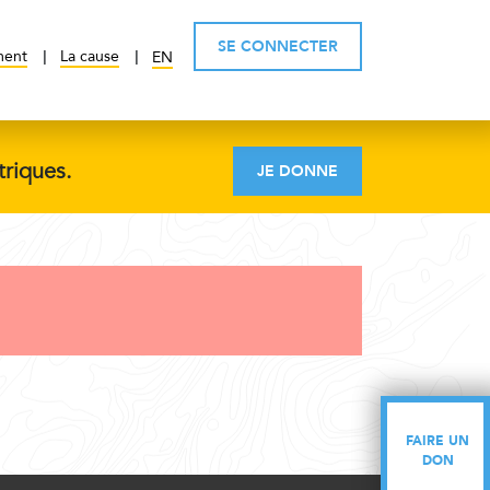
SE CONNECTER
ment
La cause
EN
triques.
JE DONNE
FAIRE UN
FAIRE UN
DON
DON