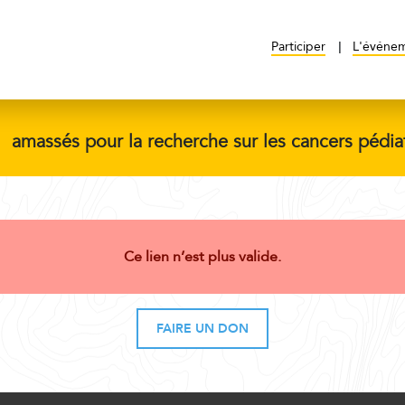
Participer
L'événe
$
amassés pour la recherche sur les cancers pédia
Ce lien n’est plus valide.
FAIRE UN DON