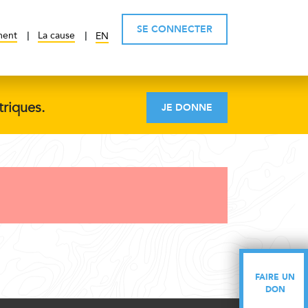
SE CONNECTER
ment
La cause
EN
triques.
JE DONNE
FAIRE UN
FAIRE UN
DON
DON