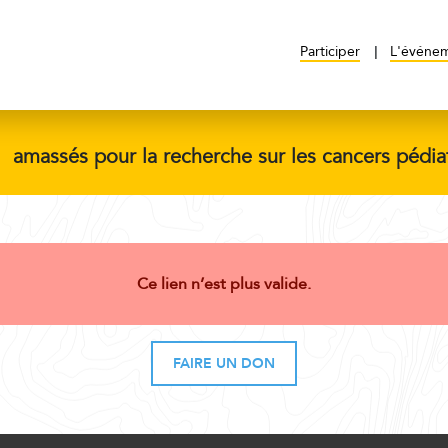
Participer
L'événe
$
amassés pour la recherche sur les cancers pédia
Ce lien n’est plus valide.
FAIRE UN DON