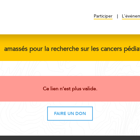
Participer
L'événe
$
amassés pour la recherche sur les cancers pédia
Ce lien n’est plus valide.
FAIRE UN DON