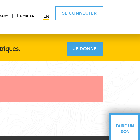
SE CONNECTER
ment
La cause
EN
triques.
JE DONNE
FAIRE UN
FAIRE UN
DON
DON