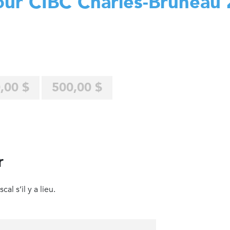
our CIBC Charles-Bruneau
,00 $
500,00 $
r
al s’il y a lieu.