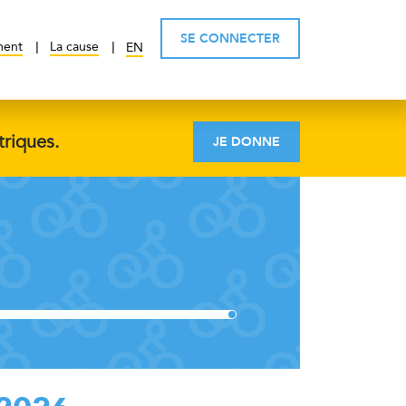
SE CONNECTER
ment
La cause
EN
triques.
JE DONNE