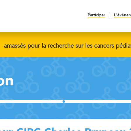
Participer
L'événe
$
amassés pour la recherche sur les cancers pédia
on