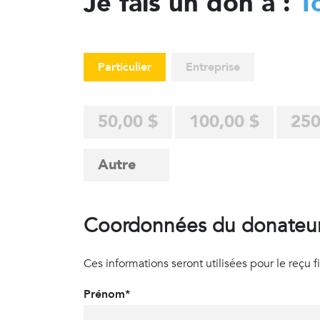
Je fais un don à :
T
Particulier
Entreprise
50,00 $
100,00 $
250
Coordonnées du donateu
Ces informations seront utilisées pour le reçu fisc
Prénom*