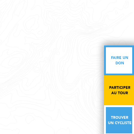
FAIRE UN
FAIRE UN
DON
DON
PARTICIPER
PARTICIPER
AU TOUR
AU TOUR
TROUVER
TROUVER
UN CYCLISTE
UN CYCLISTE