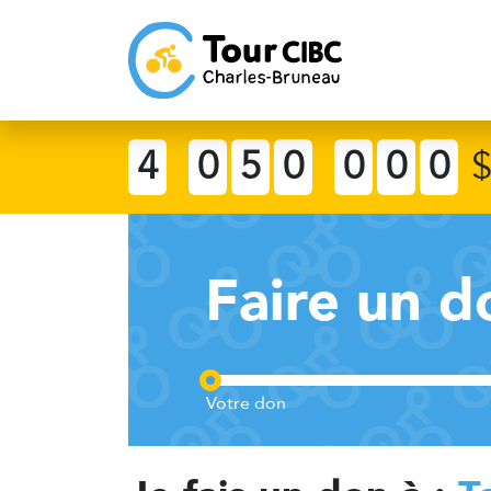
4
0
5
0
0
0
0
Faire un d