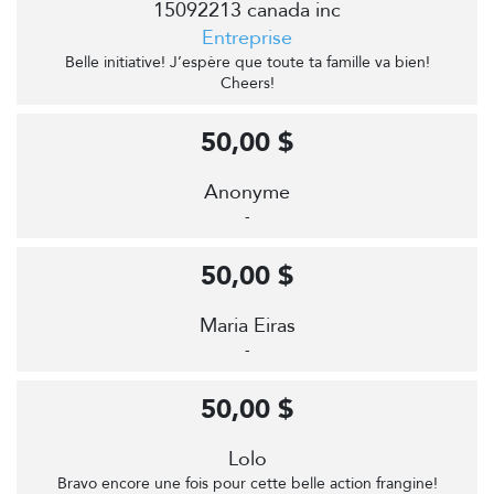
15092213 canada inc
Entreprise
Belle initiative! J’espère que toute ta famille va bien!
Cheers!
50,00 $
Anonyme
-
50,00 $
Maria Eiras
-
50,00 $
Lolo
Bravo encore une fois pour cette belle action frangine!