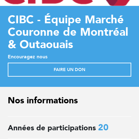
CIBC - Équipe Marché
Couronne de Montréal
& Outaouais
Encouragez nous
FAIRE UN DON
Nos informations
20
Années de participations