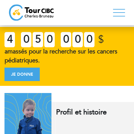
4
0
5
0
0
0
0
$
amassés pour la recherche sur les cancers
pédiatriques.
JE DONNE
Profil et histoire