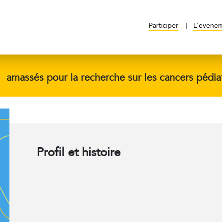
Participer
L'événe
$
amassés pour la recherche sur les cancers pédia
Profil et histoire