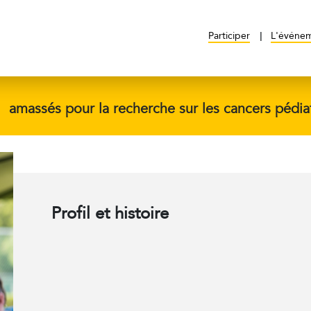
Participer
L'événe
$
amassés pour la recherche sur les cancers pédia
Profil et histoire