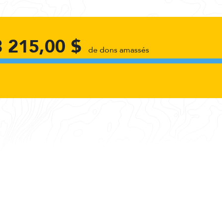
8 215,00 $
de dons amassés