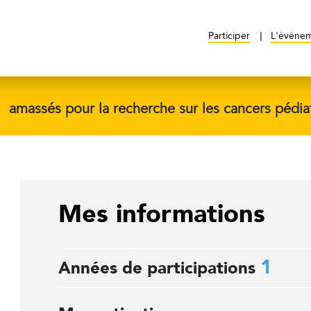
Participer
L'événe
$
amassés pour la recherche sur les cancers pédia
Mes informations
1
Années de participations