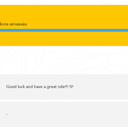
dons amassés
Good luck and have a great ride!!! 🩷
-